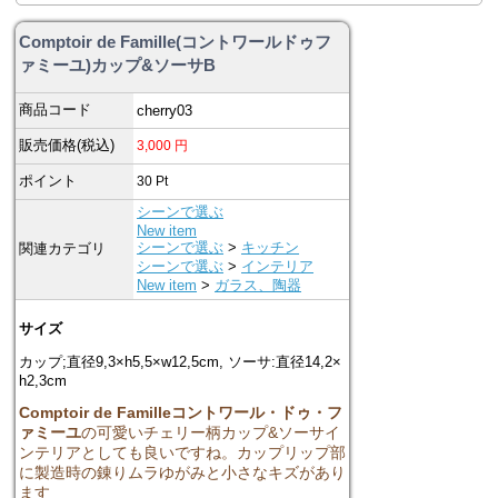
Comptoir de Famille(コントワールドゥフ
ァミーユ)カップ&ソーサB
商品コード
cherry03
販売価格(税込)
3,000
円
ポイント
30
Pt
シーンで選ぶ
New item
シーンで選ぶ
>
キッチン
関連カテゴリ
シーンで選ぶ
>
インテリア
New item
>
ガラス、陶器
サイズ
カップ;直径9,3×h5,5×w12,5cm, ソーサ:直径14,2×
h2,3cm
Comptoir de Famille
コントワール・ドゥ・フ
ァミーユ
の可愛いチェリー柄カップ&ソーサイ
ンテリアとしても良いですね。カップリップ部
に製造時の錬りムラゆがみと小さなキズがあり
ます