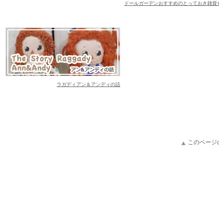
ドールガーデンおすすめのとっておき雑貨
re Kingファイヤーキング、キンバリーオレンジ、グリー
いくてカントリーなデザインで壁掛けも出来るガーデンセ
が入荷致しました
とうございます
ラガディアン＆アンディの話
カレンダーの発売が決まりました。
ンダー、手帳の予約も受付しています。
アーチストが描くカントリー調カレンダーLegacy レガシ
24年入荷いたしました。
このページ
さい
SAラングカレンダー、レガシーカレンダー予約販売中です
イロンプリントフェルトをプレゼント致します
アーチストが描くカントリー調カレンダーLang ラングカ
9月中旬となりそうです。数に限りが有りますので,お早