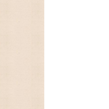
めにご予約下さい。
2023/08/15 アメリカの人気
レンダー、Legacy レガシーカレンダー
ますので,お早めにご予約下さい。
2023/07/13 RUSHTONラシュ
しました
2023/04/26 Fire King
ファイヤーキング、プレミアムシリーズの
&ソーサが入荷しました♫
ファイヤーキング、スタッキングマグ
レッド、イエロー、グリーンなどのカラー
2023/01/01 あけましておめで
今年もよろしくお願いいたします。
2022/12/26 年末年始の発送のお
カンガルー便の年内発送は、終了致しまし
ご注文頂きました商品の発送は、来年1月5