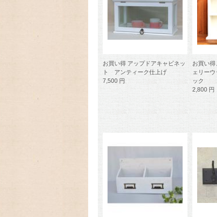
お買い得 アップドアキャビネッ
お買い得
ト アンティーク仕上げ
ェリーウ
7,500 円
ック
2,800 円