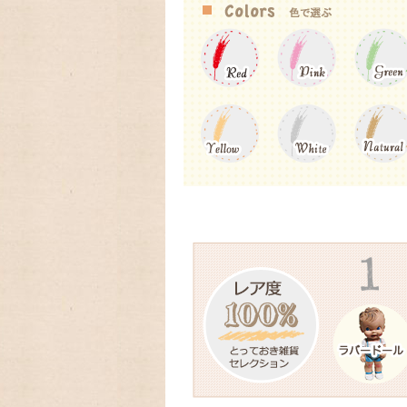
ーカレンダー、Lang ラングカレンダー2
数に限りが有りますので,お早めに
2025/03/17 ファイヤーキ
フに生まれたキンバリー、かわいいStrawber
2025/03/05 アンティークファ
を代表するパターン柄のレトロなストライ
2025/01/01 あけましておめで
今年もよろしくお願いいたします。
2024/09/08 アメリカの人気
ーカレンダー、Lang ラングカレンダー20
数に限りが有りますので,お早めに
2024/08/18 アメリカの人気ア
ンダーLang,Legacyの予約発売開始致しま
2024/06/18 とってもカン
クキャニスターブラックが入荷しました