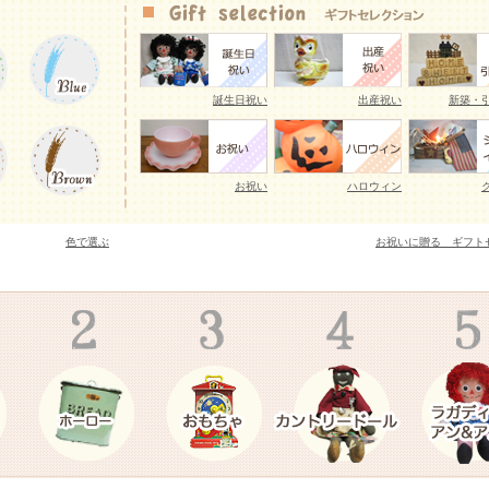
026年予約販売開始いたしました。
ング、人気のギンガムチェック柄、ダイヤの原石をモチー
誕生日祝い
出産祝い
新築・
ry Shortcakeのマグカップが入荷致しました。
イヤーキング、かわいいフラワーシリーズやFire King
プマグが入荷致しました。
お祝い
ハロウィン
とうございます
色で選ぶ
お祝いに贈る ギフト
アーチストが描くカントリー調カレンダーLegacy レガシ
25年入荷いたしました。
ーティストが描くAmericanカントリーイラストのカレ
した
トリーなペーパーボックスやブリキ缶、手書きアンティー