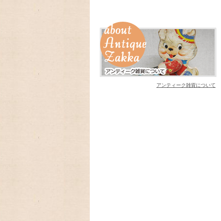
2024/03/19 アンティークFi
ン、Dハンドルマグが入荷致しました
2024/02/06 とっても可愛
ットとヴィンテージの可愛いオイルランプ
2024/01/01 あけましておめで
今年もよろしくお願いいたします。
アンティーク雑貨について
2023/09/18 今年もラガディ
10月末に入荷予定、予約受付中!卓上カレ
2023/09/09 アメリカの人気
ーカレンダー、Lang ラングカレンダー20
数に限りが有りますので,お早めにご予約下
2023/08/31 ♫ 2024年U
お買い上げの方に、キャンベルキッズのア
2023/08/30 アメリカの人気
レンダー2024年入荷いたしました。
Legacy レガシーカレンダー2024年は