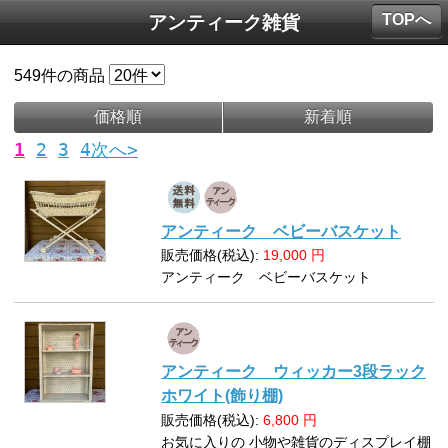
TOPへ
アンティーク雑貨
549
件の商品
価格順
新着順
1
2
3
4
次へ>
アンティーク ベビーバスケット
販売価格(税込):
19,000
円
アンティーク ベビーバスケット
アンティーク ウィッカー3段ラック
ホワイト(飾り棚)
販売価格(税込):
6,800
円
お気に入りの 小物や雑貨のディスプレイ棚