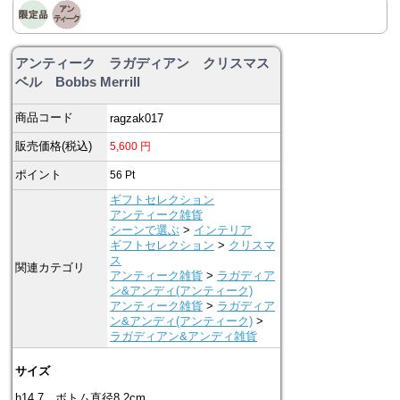
アンティーク ラガディアン クリスマス
ベル Bobbs Merrill
商品コード
ragzak017
販売価格(税込)
5,600
円
ポイント
56
Pt
ギフトセレクション
アンティーク雑貨
シーンで選ぶ
>
インテリア
ギフトセレクション
>
クリスマ
ス
関連カテゴリ
アンティーク雑貨
>
ラガディア
ン&アンディ(アンティーク)
アンティーク雑貨
>
ラガディア
ン&アンディ(アンティーク)
>
ラガディアン&アンディ雑貨
サイズ
h14,7、ボトム直径8,2cm