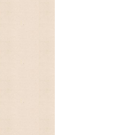
ットとヴィンテージの可愛いオイルランプ
2024/01/01 あけましておめで
今年もよろしくお願いいたします。
2023/09/18 今年もラガディ
10月末に入荷予定、予約受付中!卓上カレ
2023/09/09 アメリカの人気
ーカレンダー、Lang ラングカレンダー20
数に限りが有りますので,お早めにご予約下
2023/08/31 ♫ 2024年U
お買い上げの方に、キャンベルキッズのア
2023/08/30 アメリカの人気
レンダー2024年入荷いたしました。
Legacy レガシーカレンダー2024年は
めにご予約下さい。
2023/08/15 アメリカの人気
レンダー、Legacy レガシーカレンダー