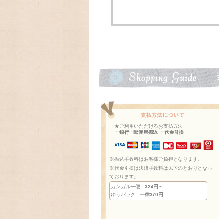
★ご利用いただけるお支払方法
・銀行 / 郵便局振込 ・代金引換
※振込手数料はお客様ご負担となります。
※代金引換は決済手数料は以下のとおりとなっ
ております。
カンガルー便 :
324円～
ゆうパック :
一律370円