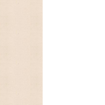
フに生まれたキンバリー、かわいいStrawber
2025/03/05 アンティークファ
を代表するパターン柄のレトロなストライ
2025/01/01 あけましておめで
今年もよろしくお願いいたします。
2024/09/08 アメリカの人気
ーカレンダー、Lang ラングカレンダー20
数に限りが有りますので,お早めに
2024/08/18 アメリカの人気ア
ンダーLang,Legacyの予約発売開始致しま
2024/06/18 とってもカン
クキャニスターブラックが入荷しました
2024/03/19 アンティークFi
ン、Dハンドルマグが入荷致しました
2024/02/06 とっても可愛