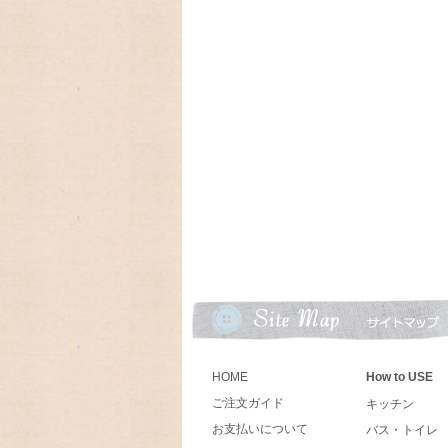
11月末に入荷予定、予約受付中!卓上カレ
2022/09/19 2023年 レガシ
2022/08/25 2023年ラング 
2022/08/19 かわいい洋服を着たB
2022/08/04 ♫ アメリカの
トロなデザインで可愛い!
2022/07/13 アメリカで手作
ラーが素敵で長く使えるしっかりとしたマ
2022/04/29 配送のお知らせ
♫ ゴールデンウィークの為、配送日が変更
発送は5月6日以降となります。
HOME
How to USE
2022/03/26 Boyds テディベア
世界で初めてテディベアを作ったのは、シュタイ
ご注文ガイド
キッチン
カ合衆国大統領セオドア・ルーズベルトの
お支払いについて
バス・トイレ
ベアは、 良い品質のもので、丈夫なもの