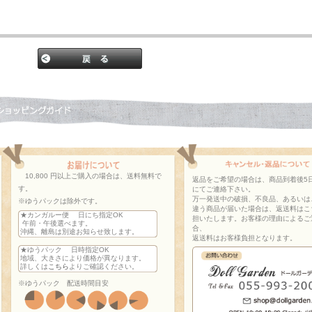
10,800 円以上ご購入の場合は、送料無料で
返品をご希望の場合は、商品到着後5
す。
にてご連絡下さい。
万一発送中の破損、不良品、あるいは
※ゆうパックは除外です。
違う商品が届いた場合は、返送料はこ
★カンガルー便 日にち指定OK
担いたします。お客様の理由によるご
午前・午後選べます。
合、
沖縄、離島は別途お知らせ致します。
返送料はお客様負担となります。
★ゆうパック 日時指定OK
地域、大きさにより価格が異なります。
詳しくは
こちら
よりご確認ください。
※ゆうパック 配送時間目安