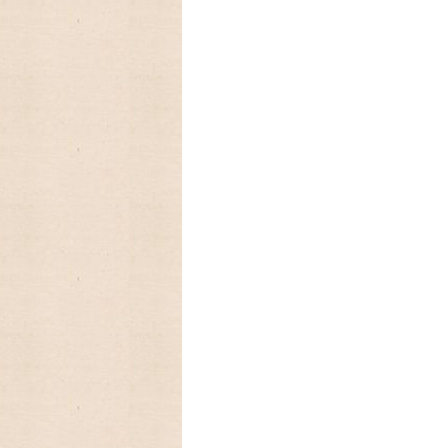
ますので,お早めにご予約下さい。
2023/07/13 RUSHTONラシュ
しました
2023/04/26 Fire King
ファイヤーキング、プレミアムシリーズの
&ソーサが入荷しました♫
ファイヤーキング、スタッキングマグ
レッド、イエロー、グリーンなどのカラー
2023/01/01 あけましておめで
今年もよろしくお願いいたします。
2022/12/26 年末年始の発送のお
カンガルー便の年内発送は、終了致しまし
ご注文頂きました商品の発送は、来年1月5
2022/10/12 予約受付中の
公開されました。とっても可愛いです♡
2022/09/23 今年もラガディ