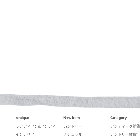
ンダー、手帳の予約も受付しています。
ーLegacy カレンダー入荷いたしました
LANG カレンダー入荷いたしました
OYDS Teddy Bearが、入荷いたしました
キャンベル社製のアンティークスープマグの入荷です。レ
りの編み込み(ブレード)ラグマット,コンビネーションカ
ット入荷いたしました
になります。
Antique
New Item
Category
入荷しました
フ社(Steiff)で、名前の由来は、第26代アメリ
ラガディアン&アンディ
カントリー
アンティーク雑
有名なエピーソードから生まれたものです。テディ
インテリア
ナチュラル
カントリー雑貨
、手、足、首がジョイントで可動するものを特徴と