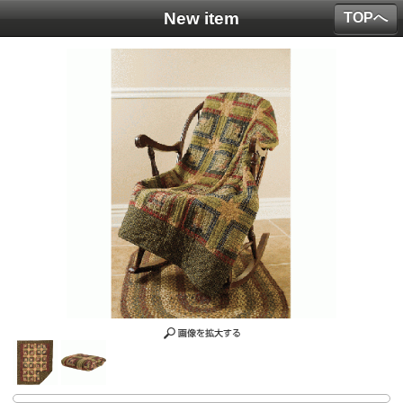
New item
TOPへ