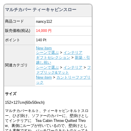
マルチカバー ティーキャビンスロー
商品コード
nancy112
販売価格(税込)
14,000
円
ポイント
140
Pt
New item
シーンで選ぶ
>
インテリア
ギフトセレクション
>
新築・引
越し祝い
関連カテゴリ
シーンで選ぶ
>
インテリア
>
フ
ァブリック&マット
New item
>
カントリーファブリ
ック
サイズ
152×127cm(60x50inch)
マルチカバーキルト、ティーキャビンキルトスロ
ー、ひざ掛け、ソファーのカバーに、壁掛けとし
てインテリアに Tea Cabin Throw Quilted Thro
w、裏側にループが付いているので、壁掛けとし
ても素敵ですね。パッチワークキルトのとっても