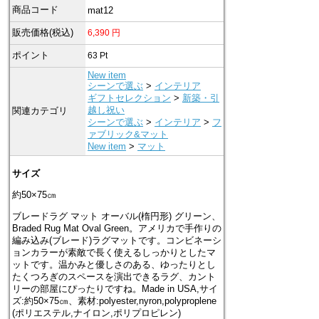
商品コード
mat12
販売価格(税込)
6,390
円
ポイント
63
Pt
New item
シーンで選ぶ
>
インテリア
ギフトセレクション
>
新築・引
越し祝い
関連カテゴリ
シーンで選ぶ
>
インテリア
>
フ
ァブリック&マット
New item
>
マット
サイズ
約50×75㎝
ブレードラグ マット オーバル(楕円形) グリーン、
Braded Rug Mat Oval Green。アメリカで手作りの
編み込み(ブレード)ラグマットです。コンビネーシ
ョンカラーが素敵で長く使えるしっかりとしたマ
ットです。温かみと優しさのある、ゆったりとし
たくつろぎのスペースを演出できるラグ、カント
リーの部屋にぴったりですね。Made in USA,サイ
ズ:約50×75㎝、素材:polyester,nyron,polyproplene
(ポリエステル,ナイロン,ポリプロピレン)