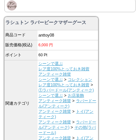
ラシュトン ラバービークマザーグース
商品コード
anttoy08
販売価格(税込)
6,000
円
ポイント
60
Pt
シーンで選ぶ
レア度100%とっておき雑貨
アンティーク雑貨
シーンで選ぶ
>
コレクション
レア度100%とっておき雑貨
>
①ラバードール(アンティーク)
シーンで選ぶ
>
お店装飾
アンティーク雑貨
>
ラバードー
関連カテゴリ
ル(アンティーク)
アンティーク雑貨
>
トイ(アン
ティーク)
アンティーク雑貨
>
ラバードー
ル(アンティーク)
>
その他(ラバ
ードール)
アンティーク雑貨
>
トイ(アン