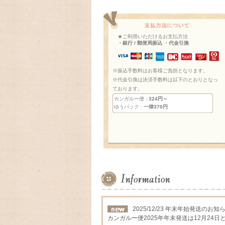
★ご利用いただけるお支払方法
・銀行 / 郵便局振込 ・代金引換
※振込手数料はお客様ご負担となります。
※代金引換は決済手数料は以下のとおりとなっ
ております。
カンガルー便 :
324円～
ゆうパック :
一律370円
2025/12/23 年末年始発送のお知
カンガルー便2025年年末発送は12月24日