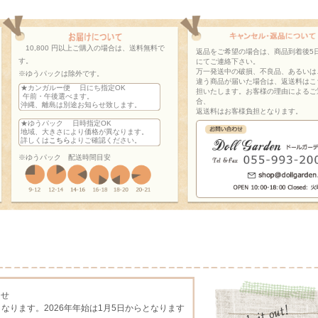
10,800 円以上ご購入の場合は、送料無料で
返品をご希望の場合は、商品到着後5
す。
にてご連絡下さい。
万一発送中の破損、不良品、あるいは
※ゆうパックは除外です。
違う商品が届いた場合は、返送料はこ
★カンガルー便 日にち指定OK
担いたします。お客様の理由によるご
午前・午後選べます。
合、
沖縄、離島は別途お知らせ致します。
返送料はお客様負担となります。
★ゆうパック 日時指定OK
地域、大きさにより価格が異なります。
詳しくは
こちら
よりご確認ください。
※ゆうパック 配送時間目安
らせ
となります。2026年年始は1月5日からとなります