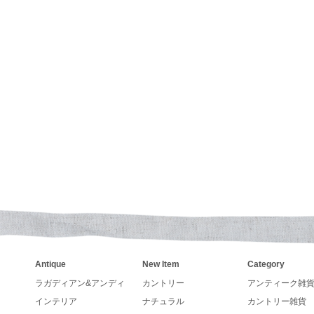
25年入荷いたしました。
ーティストが描くAmericanカントリーイラストのカレ
した
トリーなペーパーボックスやブリキ缶、手書きアンティー
re Kingファイヤーキング、キンバリーオレンジ、グリー
いくてカントリーなデザインで壁掛けも出来るガーデンセ
が入荷致しました
とうございます
Antique
New Item
Category
カレンダーの発売が決まりました。
ンダー、手帳の予約も受付しています。
ラガディアン&アンディ
カントリー
アンティーク雑
インテリア
ナチュラル
カントリー雑貨
アーチストが描くカントリー調カレンダーLegacy レガシ