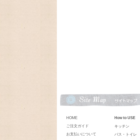
ーカレンダー、Lang ラングカレンダー20
数に限りが有りますので,お早めに
2024/08/18 アメリカの人気ア
ンダーLang,Legacyの予約発売開始致しま
2024/06/18 とってもカン
クキャニスターブラックが入荷しました
2024/03/19 アンティークFi
ン、Dハンドルマグが入荷致しました
2024/02/06 とっても可愛
ットとヴィンテージの可愛いオイルランプ
2024/01/01 あけましておめで
今年もよろしくお願いいたします。
HOME
How to USE
2023/09/18 今年もラガディ
10月末に入荷予定、予約受付中!卓上カレ
ご注文ガイド
キッチン
お支払いについて
バス・トイレ
2023/09/09 アメリカの人気