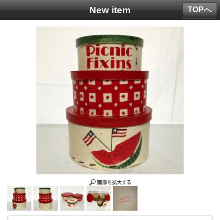
New item
TOPへ