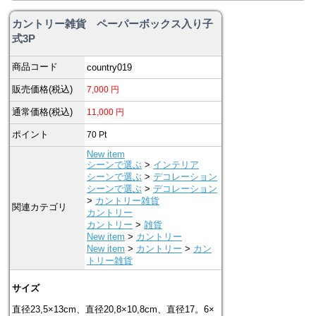
カントリー雑貨 ペーパーボックス入り子
式3P
商品コード
country019
販売価格(税込)
7,000
円
通常価格(税込)
11,000
円
ポイント
70
Pt
New item
シーンで選ぶ
>
インテリア
シーンで選ぶ
>
デコレーション
シーンで選ぶ
>
デコレーション
>
カントリー雑貨
関連カテゴリ
カントリー
カントリー
>
雑貨
New item
>
カントリー
New item
>
カントリー
>
カン
トリー雑貨
サイズ
直径23,5×13cm、直径20,8×10,8cm、直径17。6×