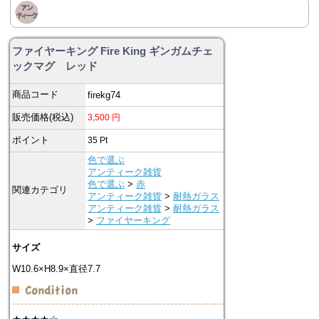
ファイヤーキング Fire King ギンガムチェ
ックマグ レッド
商品コード
firekg74
販売価格(税込)
3,500
円
ポイント
35
Pt
色で選ぶ
アンティーク雑貨
色で選ぶ
>
赤
関連カテゴリ
アンティーク雑貨
>
耐熱ガラス
アンティーク雑貨
>
耐熱ガラス
>
ファイヤーキング
サイズ
W10.6×H8.9×直径7.7