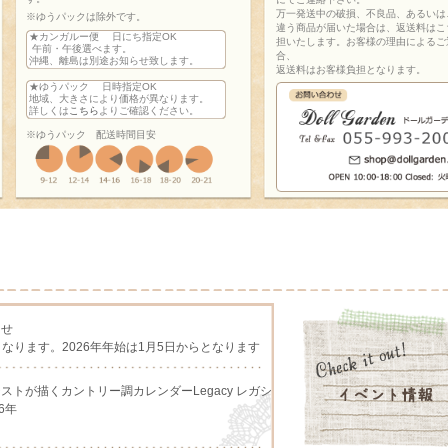
万一発送中の破損、不良品、あるいは
※ゆうパックは除外です。
違う商品が届いた場合は、返送料はこ
★カンガルー便 日にち指定OK
担いたします。お客様の理由によるご
午前・午後選べます。
合、
沖縄、離島は別途お知らせ致します。
返送料はお客様負担となります。
★ゆうパック 日時指定OK
地域、大きさにより価格が異なります。
詳しくは
こちら
よりご確認ください。
※ゆうパック 配送時間目安
らせ
となります。2026年年始は1月5日からとなります
アーチストが描くカントリー調カレンダーLegacy レガシ
6年