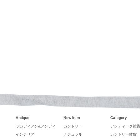
した
トリーなペーパーボックスやブリキ缶、手書きアンティー
re Kingファイヤーキング、キンバリーオレンジ、グリー
いくてカントリーなデザインで壁掛けも出来るガーデンセ
が入荷致しました
とうございます
カレンダーの発売が決まりました。
ンダー、手帳の予約も受付しています。
アーチストが描くカントリー調カレンダーLegacy レガシ
24年入荷いたしました。
Antique
New Item
Category
さい
ラガディアン&アンディ
カントリー
アンティーク雑
インテリア
ナチュラル
カントリー雑貨
SAラングカレンダー、レガシーカレンダー予約販売中です