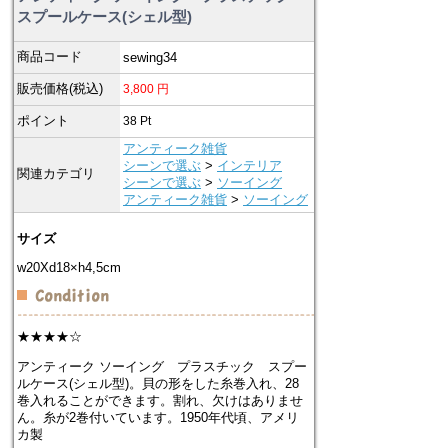
スプールケース(シェル型)
商品コード
sewing34
販売価格(税込)
3,800
円
ポイント
38
Pt
アンティーク雑貨
シーンで選ぶ
>
インテリア
関連カテゴリ
シーンで選ぶ
>
ソーイング
アンティーク雑貨
>
ソーイング
サイズ
w20Xd18×h4,5cm
★★★★☆
アンティーク ソーイング プラスチック スプー
ルケース(シェル型)。貝の形をした糸巻入れ、28
巻入れることができます。割れ、欠けはありませ
ん。糸が2巻付いています。1950年代頃、アメリ
カ製