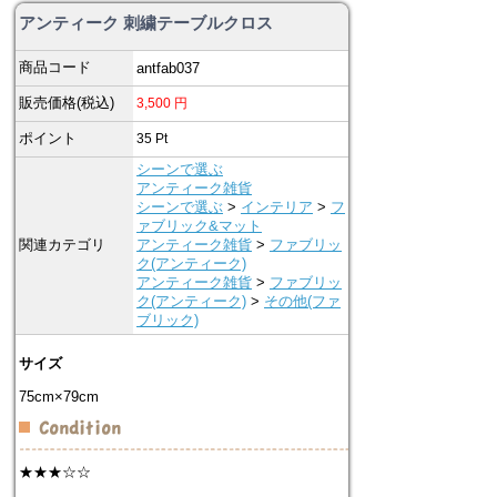
アンティーク 刺繍テーブルクロス
商品コード
antfab037
販売価格(税込)
3,500
円
ポイント
35
Pt
シーンで選ぶ
アンティーク雑貨
シーンで選ぶ
>
インテリア
>
フ
ァブリック&マット
関連カテゴリ
アンティーク雑貨
>
ファブリッ
ク(アンティーク)
アンティーク雑貨
>
ファブリッ
ク(アンティーク)
>
その他(ファ
ブリック)
サイズ
75cm×79cm
★★★☆☆