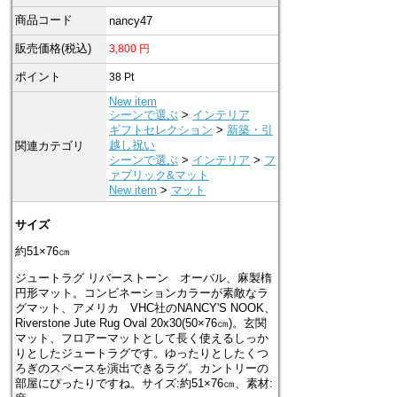
商品コード
nancy47
販売価格(税込)
3,800
円
ポイント
38
Pt
New item
シーンで選ぶ
>
インテリア
ギフトセレクション
>
新築・引
越し祝い
関連カテゴリ
シーンで選ぶ
>
インテリア
>
フ
ァブリック&マット
New item
>
マット
サイズ
約51×76㎝
ジュートラグ リバーストーン オーバル、麻製楕
円形マット。コンビネーションカラーが素敵なラ
グマット、アメリカ VHC社のNANCY'S NOOK、
Riverstone Jute Rug Oval 20x30(50×76㎝)。玄関
マット、フロアーマットとして長く使えるしっか
りとしたジュートラグです。ゆったりとしたくつ
ろぎのスペースを演出できるラグ。カントリーの
部屋にぴったりですね。サイズ:約51×76㎝、素材: