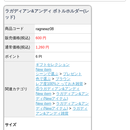
ラガディアン&アンディ ボトルホルダー(レ
ッド)
商品コード
ragnewz08
販売価格(税込)
600
円
通常価格(税込)
1,260
円
ポイント
6
Pt
ギフトセレクション
New item
シーンで選ぶ
>
プレゼント
色で選ぶ
>
ブラウン
レア度100%とっておき雑貨
>
⑤ラガディアン&アンディ
関連カテゴリ
New item
>
ラガディアン&アン
ディ(Newアイテム)
New item
>
ラガディアン&アン
ディ(Newアイテム)
>
ラガディ
アン&アンディ雑貨
サイズ