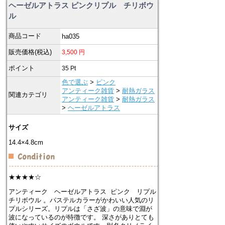
ヘーゼルアトラス ピンクリプル チリボウ
ル
商品コード
ha035
販売価格(税込)
3,500
円
ポイント
35
Pt
色で選ぶ
>
ピンク
アンティーク雑貨
>
耐熱ガラス
関連カテゴリ
アンティーク雑貨
>
耐熱ガラス
>
ヘーゼルアトラス
サイズ
14.4×4.8cm
★★★★☆
アンティーク ヘーゼルアトラス ピンク リプル
チリボウル 。パステルカラーがかわいい人気のリ
プルシリーズ。リプルは「さざ波」の意味で淵が
波になっているのが特徴です。 深さがありとても