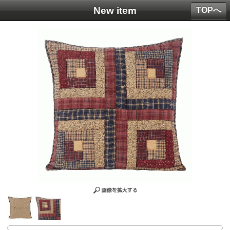
New item
TOPへ