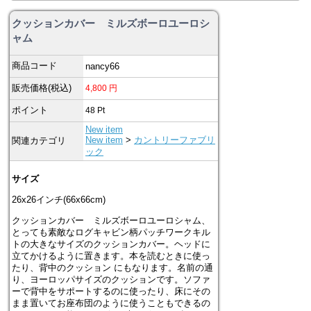
クッションカバー ミルズボーロユーロシ
ャム
商品コード
nancy66
販売価格(税込)
4,800
円
ポイント
48
Pt
New item
New item
>
カントリーファブリ
関連カテゴリ
ック
サイズ
26x26インチ(66x66cm)
クッションカバー ミルズボーロユーロシャム、
とっても素敵なログキャビン柄パッチワークキル
トの大きなサイズのクッションカバー。ヘッドに
立てかけるように置きます。本を読むときに使っ
たり、背中のクッション にもなります。名前の通
り、ヨーロッパサイズのクッションです。ソファ
ーで背中をサポートするのに使ったり、床にその
まま置いてお座布団のように使うこともできるの