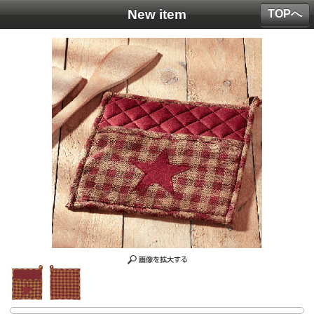
New item
TOPへ