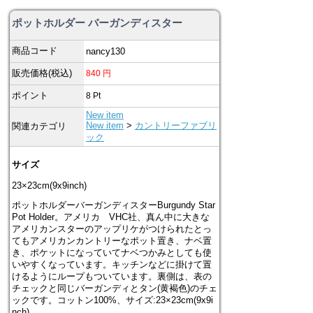
ポットホルダー バーガンディスター
商品コード
nancy130
販売価格(税込)
840
円
ポイント
8
Pt
New item
New item
>
カントリーファブリ
関連カテゴリ
ック
サイズ
23×23cm(9x9inch)
ポットホルダーバーガンディスターBurgundy Star
Pot Holder。アメリカ VHC社、真ん中に大きな
アメリカンスターのアップリケがつけられたとっ
てもアメリカンカントリーなポット置き、ナベ置
き、ポケットになっていてナベつかみとしても使
いやすくなっています。キッチンなどに掛けて置
けるようにループもついています。裏側は、表の
チェックと同じバーガンディとタン(黄褐色)のチェ
ックです。コットン100%、サイズ:23×23cm(9x9i
nch)