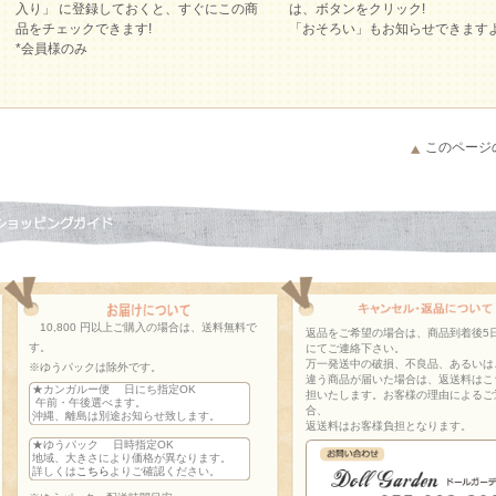
入り」 に登録しておくと、すぐにこの商
は、ボタンをクリック!
品をチェックできます!
「おそろい」もお知らせできます
*会員様のみ
このページ
10,800 円以上ご購入の場合は、送料無料で
返品をご希望の場合は、商品到着後5
す。
にてご連絡下さい。
万一発送中の破損、不良品、あるいは
※ゆうパックは除外です。
違う商品が届いた場合は、返送料はこ
★カンガルー便 日にち指定OK
担いたします。お客様の理由によるご
午前・午後選べます。
合、
沖縄、離島は別途お知らせ致します。
返送料はお客様負担となります。
★ゆうパック 日時指定OK
地域、大きさにより価格が異なります。
詳しくは
こちら
よりご確認ください。