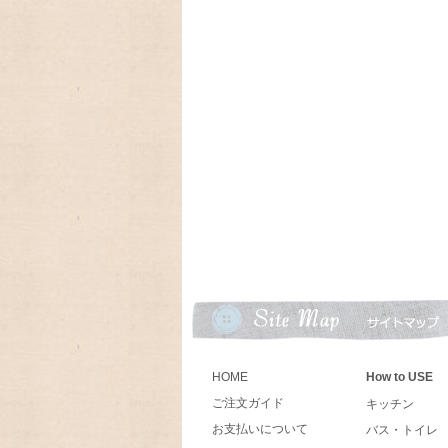
2024/02/06 とっても可愛
ットとヴィンテージの可愛いオイルランプ
2024/01/01 あけましておめで
今年もよろしくお願いいたします。
2023/09/18 今年もラガディ
10月末に入荷予定、予約受付中!卓上カレ
2023/09/09 アメリカの人気
ーカレンダー、Lang ラングカレンダー20
数に限りが有りますので,お早めにご予約下
2023/08/31 ♫ 2024年U
お買い上げの方に、キャンベルキッズのア
2023/08/30 アメリカの人気
HOME
How to USE
レンダー2024年入荷いたしました。
Legacy レガシーカレンダー2024年は
ご注文ガイド
キッチン
めにご予約下さい。
お支払いについて
バス・トイレ