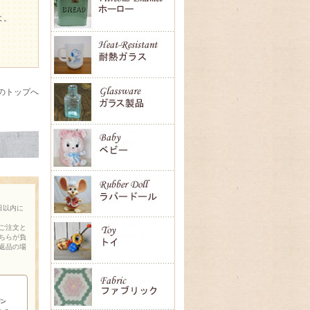
よ。
のトップへ
日以内に
ご注文と
ちらが負
返品の場