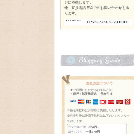
ジに移動します。
他、直接電話 FAXでのお問い合わせも承
ります。
★ご利用いただけるお支払方法
・銀行 / 郵便局振込 ・代金引換
※振込手数料はお客様ご負担となります。
※代金引換は決済手数料は以下のとおりとなっ
ております。
カンガルー便 :
324円～
ゆうパック :
一律370円