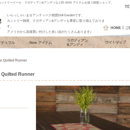
ントリードール・ラガディアン&アンディなど約 3000 アイテムを扱う雑貨ショップ。
いらっしゃいませアンティーク雑貨Doll Gardenです。
カントリー雑貨、ラガディアン&アンディも豊富に取り揃えておりま
す。
HOME
ご
アメリカから直接買い付けした良い品がたくさんあります♪
Quilted Runner
uilted Runner