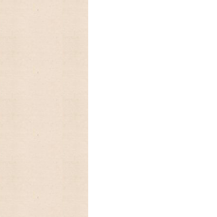
2025/03/17 ファイヤーキ
フに生まれたキンバリー、かわいいStrawber
2025/03/05 アンティークファ
を代表するパターン柄のレトロなストライ
2025/01/01 あけましておめで
今年もよろしくお願いいたします。
2024/09/08 アメリカの人気
ーカレンダー、Lang ラングカレンダー20
数に限りが有りますので,お早めに
2024/08/18 アメリカの人気ア
ンダーLang,Legacyの予約発売開始致しま
2024/06/18 とってもカン
クキャニスターブラックが入荷しました
2024/03/19 アンティークFi
ン、Dハンドルマグが入荷致しました