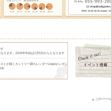
※ゆうパック 配送時間目安
らせ
となります。2026年年始は1月5日からとなります
アーチストが描くカントリー調カレンダーLegacy レガシ
6年
アーチストが描くカントリー調カレンダー、Lang ラング
このページ
アーチストが描くカントリー調カレンダーLegacy レガシ
026年予約販売開始いたしました。