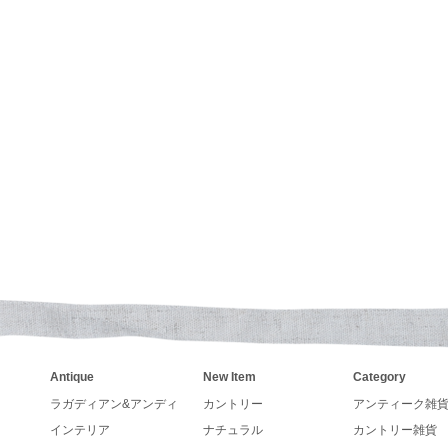
いくてカントリーなデザインで壁掛けも出来るガーデンセ
が入荷致しました
とうございます
カレンダーの発売が決まりました。
ンダー、手帳の予約も受付しています。
アーチストが描くカントリー調カレンダーLegacy レガシ
24年入荷いたしました。
さい
SAラングカレンダー、レガシーカレンダー予約販売中です
イロンプリントフェルトをプレゼント致します
アーチストが描くカントリー調カレンダーLang ラングカ
Antique
New Item
Category
9月中旬となりそうです。数に限りが有りますので,お早
ラガディアン&アンディ
カントリー
アンティーク雑
インテリア
ナチュラル
カントリー雑貨