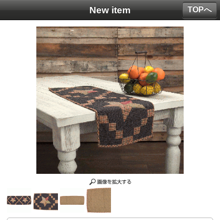
New item
TOPへ