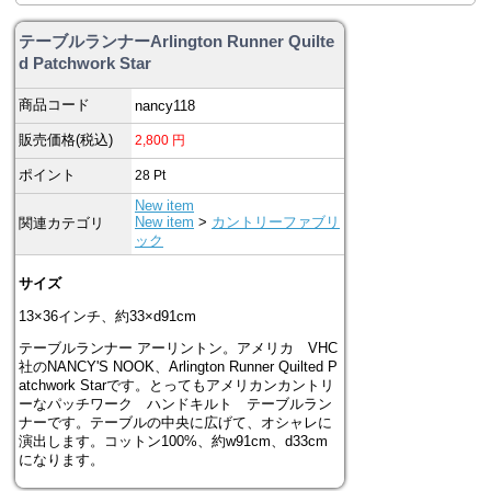
テーブルランナーArlington Runner Quilte
d Patchwork Star
商品コード
nancy118
販売価格(税込)
2,800
円
ポイント
28
Pt
New item
New item
>
カントリーファブリ
関連カテゴリ
ック
サイズ
13×36インチ、約33×d91cm
テーブルランナー アーリントン。アメリカ VHC
社のNANCY'S NOOK、Arlington Runner Quilted P
atchwork Starです。とってもアメリカンカントリ
ーなパッチワーク ハンドキルト テーブルラン
ナーです。テーブルの中央に広げて、オシャレに
演出します。コットン100%、約w91cm、d33cm
になります。