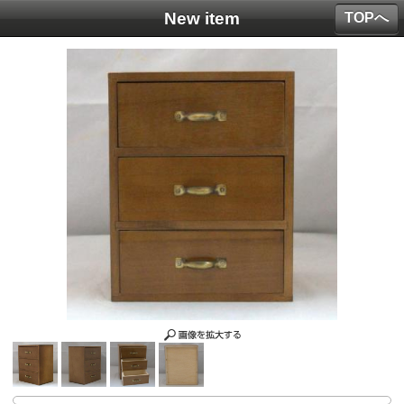
New item
TOPへ