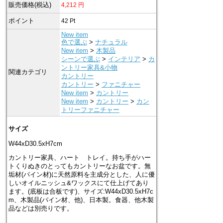
販売価格(税込)
4,212
円
ポイント
42
Pt
New item
色で選ぶ
>
ナチュラル
New item
>
木製品
シーンで選ぶ
>
インテリア
>
カ
ントリー家具&小物
関連カテゴリ
カントリー
カントリー
>
ファニチャー
New item
>
カントリー
New item
>
カントリー
>
カン
トリーファニチャー
サイズ
W44xD30.5xH7cm
カントリー家具、ハート トレイ。持ち手がハー
トくりぬきのとってもカントリーなお盆です。無
垢材(パイン材)に天然原料を主成分とした、人に優
しいオイルニッシュ&ワックスにて仕上げてあり
ます。(底板は合板です)、サイズ:W44xD30.5xH7c
m、木製品(パイン材、他)、日本製。食器、他木製
品などは別売りです。