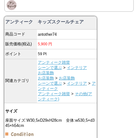
アンティーク キッズスクールチェア
商品コード
antother74
販売価格(税込)
5,900
円
ポイント
59
Pt
アンティーク雑貨
シーンで選ぶ
>
インテリア
お店装飾
お店装飾
>
お店装飾
関連カテゴリ
シーンで選ぶ
>
インテリア
>
ア
ンティーク
アンティーク雑貨
>
その他(ア
ンティーク)
サイズ
座面サイズ:W30,5xD29xH28cm 全体:w530,5×d3
45×h54cm