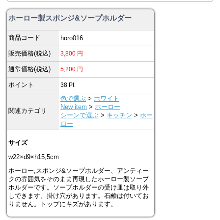
ホーロー製スポンジ&ソープホルダー
商品コード
horo016
販売価格(税込)
3,800
円
通常価格(税込)
5,200
円
ポイント
38
Pt
色で選ぶ
>
ホワイト
New item
>
ホーロー
関連カテゴリ
シーンで選ぶ
>
キッチン
>
ホー
ロー
サイズ
w22×d9×h15,5cm
ホーロー,スポンジ&ソープホルダー、アンティー
クの雰囲気をそのまま再現したホーロー製ソープ
ホルダーです。ソープホルダーの受け皿は取り外
しできます。掛け穴があります。石鹸は付いてお
りません。トップにキズがあります。