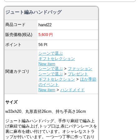
ジュート編みハンドバッグ
商品コード
hand22
販売価格(税込)
5,600
円
ポイント
56
Pt
シーンで選ぶ
ギフトセレクション
New item
シーンで選ぶ
>
ファッション
関連カテゴリ
シーンで選ぶ
>
プレゼント
ギフトセレクション
>
ほか季節
のイベント
New item
>
ハンドメイド
サイズ
w33xh20、丸形直径26cm、持ち手高さ16cm
ジュート編みハンドバッグ、手作り麻紐で編み上
げ麻紐で編み上げ,トップ口は,表にバテンレースを
裏に麻布を縫い付けています。オシャレなストラ
ップが付いています。一つ一つ丁寧に作っており