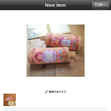
New item
TOPへ