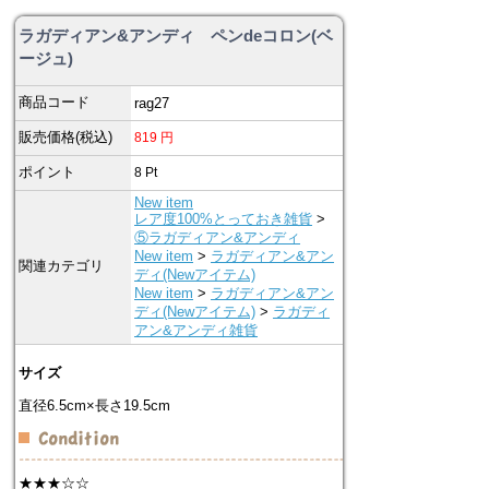
ラガディアン&アンディ ペンdeコロン(ベ
ージュ)
商品コード
rag27
販売価格(税込)
819
円
ポイント
8
Pt
New item
レア度100%とっておき雑貨
>
⑤ラガディアン&アンディ
New item
>
ラガディアン&アン
関連カテゴリ
ディ(Newアイテム)
New item
>
ラガディアン&アン
ディ(Newアイテム)
>
ラガディ
アン&アンディ雑貨
サイズ
直径6.5cm×長さ19.5cm
★★★☆☆