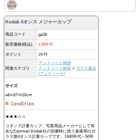
Kodak 4オンス メジャーカップ
商品コード
ga36
販売価格(税込)
2,800
円
ポイント
28
Pt
アンティーク雑貨
関連カテゴリ
アンティーク雑貨
>
ガラス製品
(アンティーク)
サイズ
w6×d7×h10cm
★★★☆☆
コダック計量カップ、写真用品メーカーとして有
名なEastman Kodak社の現像時に使う薬液用のガ
ラス製4オンス計量カップです。1940年代～50年