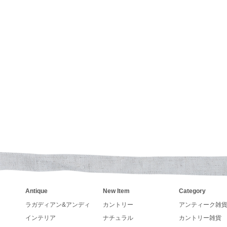
した
トリーなペーパーボックスやブリキ缶、手書きアンティー
re Kingファイヤーキング、キンバリーオレンジ、グリー
いくてカントリーなデザインで壁掛けも出来るガーデンセ
が入荷致しました
とうございます
カレンダーの発売が決まりました。
ンダー、手帳の予約も受付しています。
アーチストが描くカントリー調カレンダーLegacy レガシ
24年入荷いたしました。
Antique
New Item
Category
さい
ラガディアン&アンディ
カントリー
アンティーク雑
インテリア
ナチュラル
カントリー雑貨
SAラングカレンダー、レガシーカレンダー予約販売中です