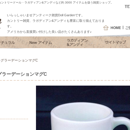
ントリードール・ラガディアン&アンディなど約 3000 アイテムを扱う雑貨ショップ。
いらっしゃいませアンティーク雑貨Doll Gardenです。
カントリー雑貨、ラガディアン&アンディも豊富に取り揃えておりま
す。
HOME
ご
アメリカから直接買い付けした良い品がたくさんあります♪
ーグラーデーションマグC
グラーデーションマグC