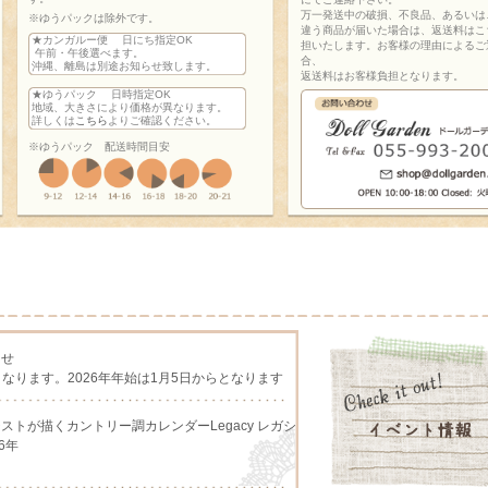
万一発送中の破損、不良品、あるいは
※ゆうパックは除外です。
違う商品が届いた場合は、返送料はこ
★カンガルー便 日にち指定OK
担いたします。お客様の理由によるご
午前・午後選べます。
合、
沖縄、離島は別途お知らせ致します。
返送料はお客様負担となります。
★ゆうパック 日時指定OK
地域、大きさにより価格が異なります。
詳しくは
こちら
よりご確認ください。
※ゆうパック 配送時間目安
らせ
となります。2026年年始は1月5日からとなります
アーチストが描くカントリー調カレンダーLegacy レガシ
6年