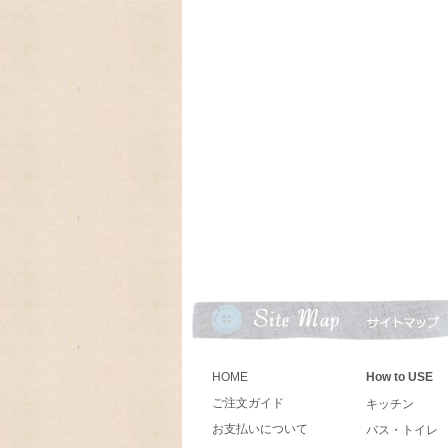
ンダーLang,Legacyの予約発売開始致しま
2024/06/18 とってもカン
クキャニスターブラックが入荷しました
2024/03/19 アンティークFi
ン、Dハンドルマグが入荷致しました
2024/02/06 とっても可愛
ットとヴィンテージの可愛いオイルランプ
2024/01/01 あけましておめで
今年もよろしくお願いいたします。
2023/09/18 今年もラガディ
10月末に入荷予定、予約受付中!卓上カレ
2023/09/09 アメリカの人気
ーカレンダー、Lang ラングカレンダー20
HOME
How to USE
数に限りが有りますので,お早めにご予約下
ご注文ガイド
キッチン
お支払いについて
バス・トイレ
2023/08/31 ♫ 2024年U