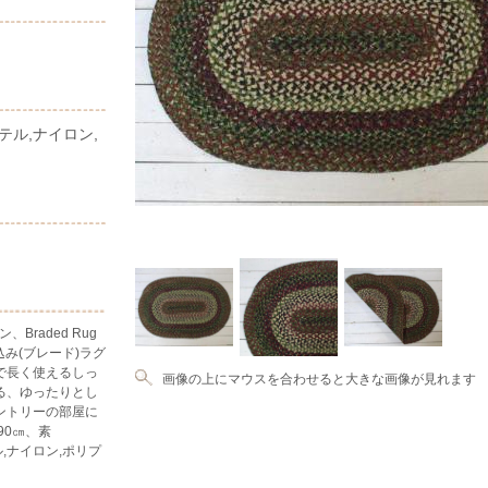
リエステル,ナイロン,
Braded Rug
み込み(ブレード)ラグ
で長く使えるしっ
画像の上にマウスを合わせると大きな画像が見れます
る、ゆったりとし
ントリーの部屋に
×90㎝、素
エステル,ナイロン,ポリプ