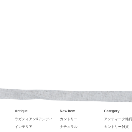
re Kingファイヤーキング、キンバリーオレンジ、グリー
いくてカントリーなデザインで壁掛けも出来るガーデンセ
が入荷致しました
とうございます
カレンダーの発売が決まりました。
ンダー、手帳の予約も受付しています。
アーチストが描くカントリー調カレンダーLegacy レガシ
24年入荷いたしました。
さい
Antique
New Item
Category
SAラングカレンダー、レガシーカレンダー予約販売中です
イロンプリントフェルトをプレゼント致します
ラガディアン&アンディ
カントリー
アンティーク雑
インテリア
ナチュラル
カントリー雑貨