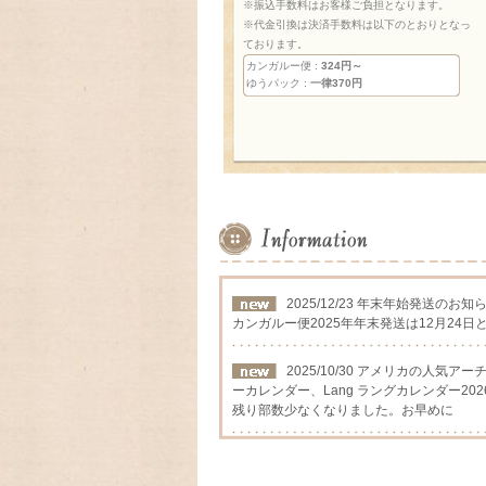
※振込手数料はお客様ご負担となります。
※代金引換は決済手数料は以下のとおりとなっ
ております。
カンガルー便 :
324円～
ゆうパック :
一律370円
2025/12/23 年末年始発送のお知
カンガルー便2025年年末発送は12月24日
2025/10/30 アメリカの人気
ーカレンダー、Lang ラングカレンダー202
残り部数少なくなりました。お早めに
2025/09/12 アメリカの人気
カレンダー2026年入荷いたしました