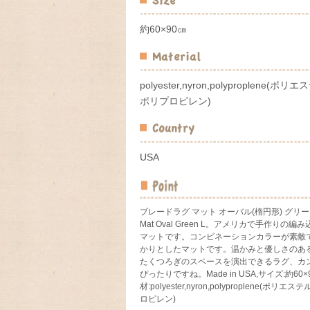
約60×90㎝
polyester,nyron,polyproplene(ポ
ポリプロピレン)
USA
ブレードラグ マット オーバル(楕円形) グリーン、
Mat Oval Green L。アメリカで手作りの編
マットです。コンビネーションカラーが素敵
かりとしたマットです。温かみと優しさのあ
たくつろぎのスペースを演出できるラグ、カ
ぴったりですね。Made in USA,サイズ:約60
材:polyester,nyron,polyproplene(ポリ
ロピレン)