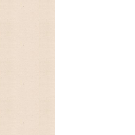
2025/08/24 アメリカの人気
ーカレンダー、Lang ラングカレンダー2
数に限りが有りますので,お早めに
2025/03/17 ファイヤーキ
フに生まれたキンバリー、かわいいStrawber
2025/03/05 アンティークファ
を代表するパターン柄のレトロなストライ
2025/01/01 あけましておめで
今年もよろしくお願いいたします。
2024/09/08 アメリカの人気
ーカレンダー、Lang ラングカレンダー20
数に限りが有りますので,お早めに
2024/08/18 アメリカの人気ア
ンダーLang,Legacyの予約発売開始致しま
2024/06/18 とってもカン