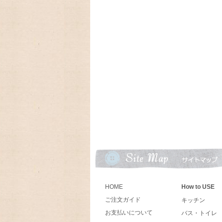
クキャニスターブラックが入荷しました
2024/03/19 アンティークFi
ン、Dハンドルマグが入荷致しました
2024/02/06 とっても可愛
ットとヴィンテージの可愛いオイルランプ
2024/01/01 あけましておめで
今年もよろしくお願いいたします。
2023/09/18 今年もラガディ
10月末に入荷予定、予約受付中!卓上カレ
2023/09/09 アメリカの人気
ーカレンダー、Lang ラングカレンダー20
数に限りが有りますので,お早めにご予約下
HOME
How to USE
2023/08/31 ♫ 2024年U
ご注文ガイド
お買い上げの方に、キャンベルキッズのア
キッチン
お支払いについて
バス・トイレ