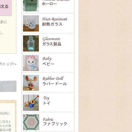
ときに
よ。
のトップへ
日以内に
ご注文と
ちらが負
返品の場