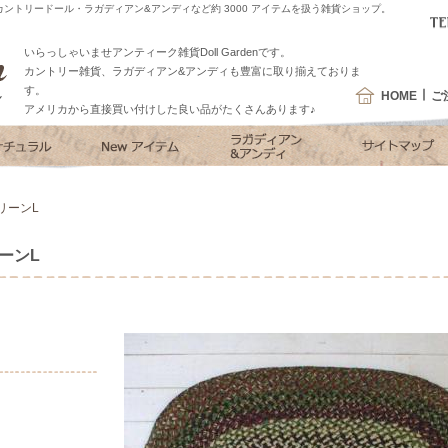
ントリードール・ラガディアン&アンディなど約 3000 アイテムを扱う雑貨ショップ。
いらっしゃいませアンティーク雑貨Doll Gardenです。
カントリー雑貨、ラガディアン&アンディも豊富に取り揃えておりま
す。
HOME
ご
アメリカから直接買い付けした良い品がたくさんあります♪
リーンL
ーンL
）