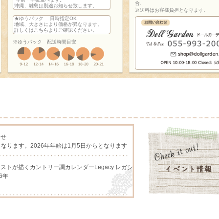
合、
沖縄、離島は別途お知らせ致します。
返送料はお客様負担となります。
★ゆうパック 日時指定OK
地域、大きさにより価格が異なります。
詳しくは
こちら
よりご確認ください。
※ゆうパック 配送時間目安
らせ
となります。2026年年始は1月5日からとなります
アーチストが描くカントリー調カレンダーLegacy レガシ
6年
アーチストが描くカントリー調カレンダー、Lang ラング