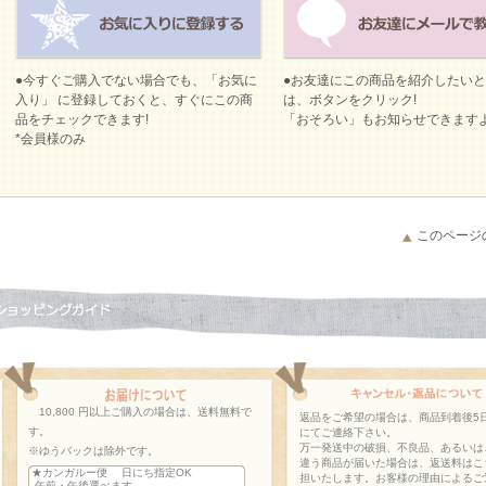
●今すぐご購入でない場合でも、「お気に
●お友達にこの商品を紹介したい
入り」 に登録しておくと、すぐにこの商
は、ボタンをクリック!
品をチェックできます!
「おそろい」もお知らせできます
*会員様のみ
このページ
10,800 円以上ご購入の場合は、送料無料で
返品をご希望の場合は、商品到着後5
す。
にてご連絡下さい。
万一発送中の破損、不良品、あるいは
※ゆうパックは除外です。
違う商品が届いた場合は、返送料はこ
★カンガルー便 日にち指定OK
担いたします。お客様の理由によるご
午前・午後選べます。