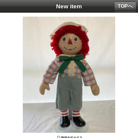
New item
TOPへ