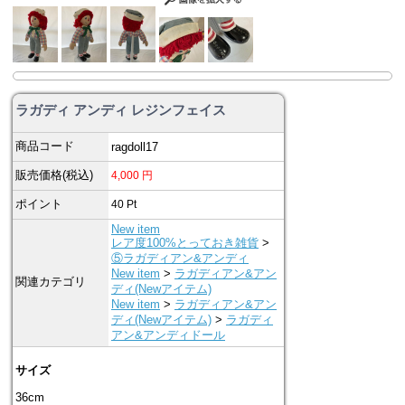
ラガディ アンディ レジンフェイス
商品コード
ragdoll17
販売価格(税込)
4,000
円
ポイント
40
Pt
New item
レア度100%とっておき雑貨
>
⑤ラガディアン&アンディ
New item
>
ラガディアン&アン
関連カテゴリ
ディ(Newアイテム)
New item
>
ラガディアン&アン
ディ(Newアイテム)
>
ラガディ
アン&アンディドール
サイズ
36cm