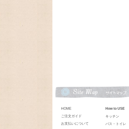
2024/06/18 とってもカン
クキャニスターブラックが入荷しました
2024/03/19 アンティークFi
ン、Dハンドルマグが入荷致しました
2024/02/06 とっても可愛
ットとヴィンテージの可愛いオイルランプ
2024/01/01 あけましておめで
今年もよろしくお願いいたします。
2023/09/18 今年もラガディ
10月末に入荷予定、予約受付中!卓上カレ
2023/09/09 アメリカの人気
ーカレンダー、Lang ラングカレンダー20
数に限りが有りますので,お早めにご予約下
HOME
How to USE
ご注文ガイド
キッチン
2023/08/31 ♫ 2024年U
お支払いについて
バス・トイレ
お買い上げの方に、キャンベルキッズのア