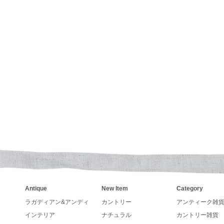
トリーなペーパーボックスやブリキ缶、手書きアンティー
re Kingファイヤーキング、キンバリーオレンジ、グリー
いくてカントリーなデザインで壁掛けも出来るガーデンセ
が入荷致しました
とうございます
カレンダーの発売が決まりました。
ンダー、手帳の予約も受付しています。
アーチストが描くカントリー調カレンダーLegacy レガシ
24年入荷いたしました。
さい
Antique
New Item
Category
ラガディアン&アンディ
カントリー
アンティーク雑
SAラングカレンダー、レガシーカレンダー予約販売中です
インテリア
ナチュラル
カントリー雑貨
イロンプリントフェルトをプレゼント致します