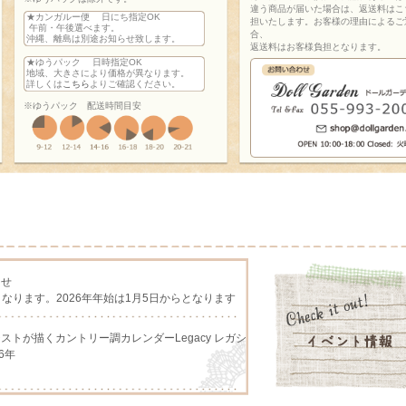
違う商品が届いた場合は、返送料はこ
★カンガルー便 日にち指定OK
担いたします。お客様の理由によるご
午前・午後選べます。
合、
沖縄、離島は別途お知らせ致します。
返送料はお客様負担となります。
★ゆうパック 日時指定OK
地域、大きさにより価格が異なります。
詳しくは
こちら
よりご確認ください。
※ゆうパック 配送時間目安
らせ
となります。2026年年始は1月5日からとなります
アーチストが描くカントリー調カレンダーLegacy レガシ
6年