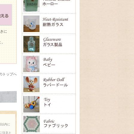
ときに
よ。
のトップへ
日以内に
ご注文と