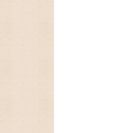
2025/09/12 アメリカの人気
カレンダー2026年入荷いたしました
2025/08/24 アメリカの人気
ーカレンダー、Lang ラングカレンダー2
数に限りが有りますので,お早めに
2025/03/17 ファイヤーキ
フに生まれたキンバリー、かわいいStrawber
2025/03/05 アンティークファ
を代表するパターン柄のレトロなストライ
2025/01/01 あけましておめで
今年もよろしくお願いいたします。
2024/09/08 アメリカの人気
ーカレンダー、Lang ラングカレンダー20
数に限りが有りますので,お早めに
2024/08/18 アメリカの人気ア
ンダーLang,Legacyの予約発売開始致しま