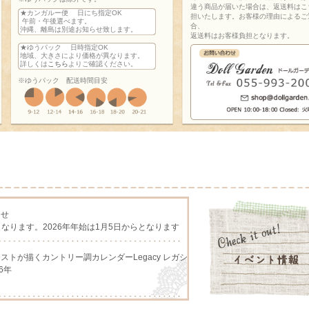
違う商品が届いた場合は、返送料はこ
★カンガルー便 日にち指定OK
担いたします。お客様の理由によるご
午前・午後選べます。
合、
沖縄、離島は別途お知らせ致します。
返送料はお客様負担となります。
★ゆうパック 日時指定OK
地域、大きさにより価格が異なります。
詳しくは
こちら
よりご確認ください。
※ゆうパック 配送時間目安
らせ
となります。2026年年始は1月5日からとなります
アーチストが描くカントリー調カレンダーLegacy レガシ
6年