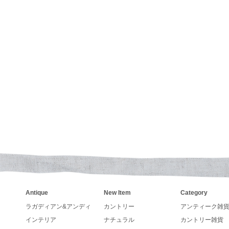
トリーなペーパーボックスやブリキ缶、手書きアンティー
re Kingファイヤーキング、キンバリーオレンジ、グリー
いくてカントリーなデザインで壁掛けも出来るガーデンセ
が入荷致しました
とうございます
カレンダーの発売が決まりました。
ンダー、手帳の予約も受付しています。
アーチストが描くカントリー調カレンダーLegacy レガシ
24年入荷いたしました。
さい
Antique
New Item
Category
ラガディアン&アンディ
カントリー
アンティーク雑
SAラングカレンダー、レガシーカレンダー予約販売中です
インテリア
ナチュラル
カントリー雑貨
イロンプリントフェルトをプレゼント致します