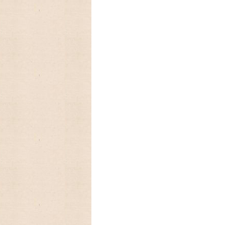
2025/09/12 アメリカの人気
カレンダー2026年入荷いたしました
2025/08/24 アメリカの人気
ーカレンダー、Lang ラングカレンダー2
数に限りが有りますので,お早めに
2025/03/17 ファイヤーキ
フに生まれたキンバリー、かわいいStrawber
2025/03/05 アンティークファ
を代表するパターン柄のレトロなストライ
2025/01/01 あけましておめで
今年もよろしくお願いいたします。
2024/09/08 アメリカの人気
ーカレンダー、Lang ラングカレンダー20
数に限りが有りますので,お早めに
2024/08/18 アメリカの人気ア
ンダーLang,Legacyの予約発売開始致しま