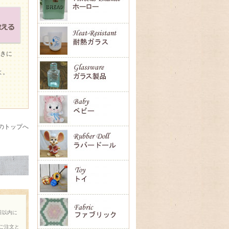
ときに
よ。
のトップへ
日以内に
ご注文と