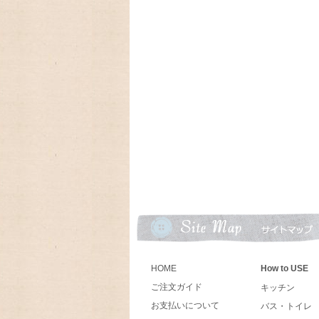
2024/06/18 とってもカン
クキャニスターブラックが入荷しました
2024/03/19 アンティークFi
ン、Dハンドルマグが入荷致しました
2024/02/06 とっても可愛
ットとヴィンテージの可愛いオイルランプ
2024/01/01 あけましておめで
今年もよろしくお願いいたします。
2023/09/18 今年もラガディ
10月末に入荷予定、予約受付中!卓上カレ
2023/09/09 アメリカの人気
ーカレンダー、Lang ラングカレンダー20
数に限りが有りますので,お早めにご予約下
HOME
How to USE
ご注文ガイド
キッチン
2023/08/31 ♫ 2024年U
お支払いについて
バス・トイレ
お買い上げの方に、キャンベルキッズのア