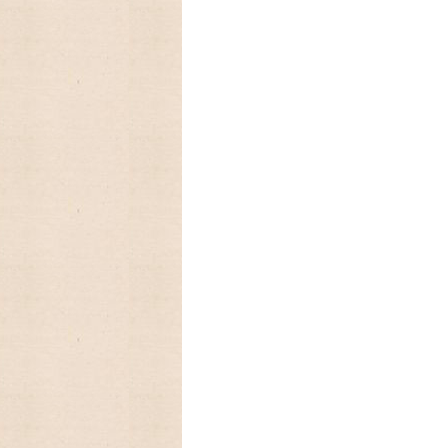
ットとヴィンテージの可愛いオイルランプ
2024/01/01 あけましておめで
今年もよろしくお願いいたします。
2023/09/18 今年もラガディ
10月末に入荷予定、予約受付中!卓上カレ
2023/09/09 アメリカの人気
ーカレンダー、Lang ラングカレンダー20
数に限りが有りますので,お早めにご予約下
2023/08/31 ♫ 2024年U
お買い上げの方に、キャンベルキッズのア
2023/08/30 アメリカの人気
レンダー2024年入荷いたしました。
Legacy レガシーカレンダー2024年は
めにご予約下さい。
2023/08/15 アメリカの人気
レンダー、Legacy レガシーカレンダー