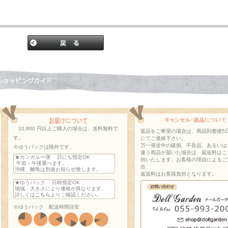
10,800 円以上ご購入の場合は、送料無料で
返品をご希望の場合は、商品到着後5
す。
にてご連絡下さい。
万一発送中の破損、不良品、あるいは
※ゆうパックは除外です。
違う商品が届いた場合は、返送料はこ
★カンガルー便 日にち指定OK
担いたします。お客様の理由によるご
午前・午後選べます。
合、
沖縄、離島は別途お知らせ致します。
返送料はお客様負担となります。
★ゆうパック 日時指定OK
地域、大きさにより価格が異なります。
詳しくは
こちら
よりご確認ください。
※ゆうパック 配送時間目安