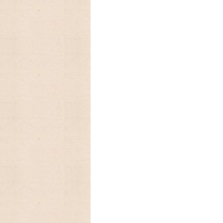
ますので,お早めにご予約下さい。
2023/07/13 RUSHTONラシュ
しました
2023/04/26 Fire King
ファイヤーキング、プレミアムシリーズの
&ソーサが入荷しました♫
ファイヤーキング、スタッキングマグ
レッド、イエロー、グリーンなどのカラー
2023/01/01 あけましておめで
今年もよろしくお願いいたします。
2022/12/26 年末年始の発送のお
カンガルー便の年内発送は、終了致しまし
ご注文頂きました商品の発送は、来年1月5
2022/10/12 予約受付中の
公開されました。とっても可愛いです♡
2022/09/23 今年もラガディ