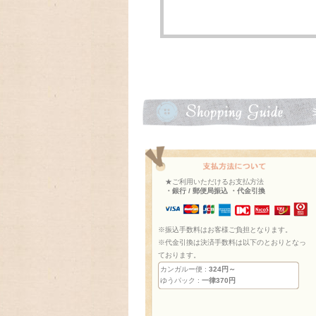
★ご利用いただけるお支払方法
・銀行 / 郵便局振込 ・代金引換
※振込手数料はお客様ご負担となります。
※代金引換は決済手数料は以下のとおりとなっ
ております。
カンガルー便 :
324円～
ゆうパック :
一律370円