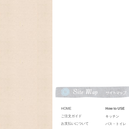
11月末に入荷予定、予約受付中!卓上カレ
2022/09/19 2023年 レガシ
2022/08/25 2023年ラング 
2022/08/19 かわいい洋服を着たB
2022/08/04 ♫ アメリカの
トロなデザインで可愛い!
2022/07/13 アメリカで手作
ラーが素敵で長く使えるしっかりとしたマ
2022/04/29 配送のお知らせ
♫ ゴールデンウィークの為、配送日が変更
発送は5月6日以降となります。
HOME
How to USE
2022/03/26 Boyds テディベア
世界で初めてテディベアを作ったのは、シュタイ
ご注文ガイド
キッチン
カ合衆国大統領セオドア・ルーズベルトの
お支払いについて
バス・トイレ
ベアは、 良い品質のもので、丈夫なもの