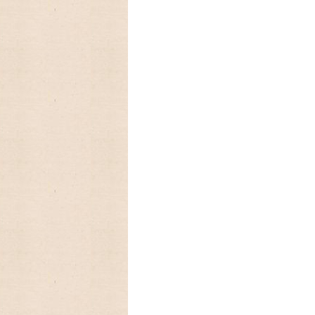
フに生まれたキンバリー、かわいいStrawber
2025/03/05 アンティークファ
を代表するパターン柄のレトロなストライ
2025/01/01 あけましておめで
今年もよろしくお願いいたします。
2024/09/08 アメリカの人気
ーカレンダー、Lang ラングカレンダー20
数に限りが有りますので,お早めに
2024/08/18 アメリカの人気ア
ンダーLang,Legacyの予約発売開始致しま
2024/06/18 とってもカン
クキャニスターブラックが入荷しました
2024/03/19 アンティークFi
ン、Dハンドルマグが入荷致しました
2024/02/06 とっても可愛