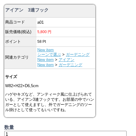
アイアン 3連フック
商品コード
a01
販売価格(税込)
5,800
円
ポイント
58
Pt
New item
シーンで選ぶ
>
ガーデニング
関連カテゴリ
New item
>
アイアン
New item
>
ガーデニング
サイズ
W82×H22×D6,5cm
ハゲやキズなど、アンティーク風に仕上げられて
いる、アイアン3連フックです。お部屋の中でハン
ガーとして使えますし、外でガーデニングのツー
ル掛けとして使ってもいいですね。
数量