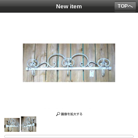
New item
TOPへ