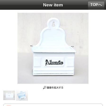
New item
TOPへ