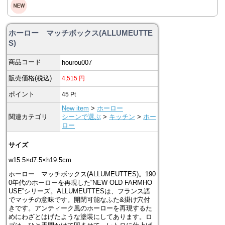
ホーロー マッチボックス(ALLUMEUTTE
S)
商品コード
hourou007
販売価格(税込)
4,515
円
ポイント
45
Pt
New item
>
ホーロー
関連カテゴリ
シーンで選ぶ
>
キッチン
>
ホー
ロー
サイズ
w15.5×d7.5×h19.5cm
ホーロー マッチボックス(ALLUMEUTTES)。190
0年代のホーローを再現した“NEW OLD FARMHO
USE”シリーズ。ALLUMEUTTESは、フランス語
でマッチの意味です。開閉可能なふた&掛け穴付
きです。アンティーク風のホーローを再現するた
めにわざとはげたような塗装にしてあります。ロ