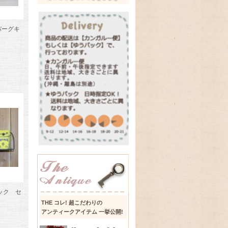
バーグキ
ック セ
THE コレ! 超こだわりの
アンティークアイテム 一挙公開!