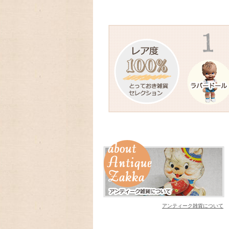
今年もよろしくお願いいたします。
2024/09/08 アメリカの人気
ーカレンダー、Lang ラングカレンダー20
数に限りが有りますので,お早めに
2024/08/18 アメリカの人気ア
ンダーLang,Legacyの予約発売開始致しま
2024/06/18 とってもカン
クキャニスターブラックが入荷しました
2024/03/19 アンティークFi
ン、Dハンドルマグが入荷致しました
2024/02/06 とっても可愛
ットとヴィンテージの可愛いオイルランプ
2024/01/01 あけましておめで
今年もよろしくお願いいたします。
アンティーク雑貨について
2023/09/18 今年もラガディ