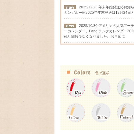
2025/12/23 年末年始発送のお知
カンガルー便2025年年末発送は12月24日
2025/10/30 アメリカの人気
ーカレンダー、Lang ラングカレンダー202
残り部数少なくなりました。お早めに
2025/09/12 アメリカの人気
カレンダー2026年入荷いたしました
2025/08/24 アメリカの人気
ーカレンダー、Lang ラングカレンダー2
数に限りが有りますので,お早めに
2025/03/17 ファイヤーキ
フに生まれたキンバリー、かわいいStrawber
2025/03/05 アンティークファ
を代表するパターン柄のレトロなストライ
2025/01/01 あけましておめで