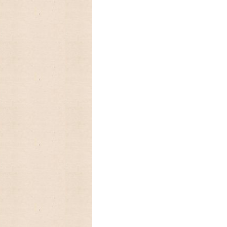
ファイヤーキング、プレミアムシリーズの
&ソーサが入荷しました♫
ファイヤーキング、スタッキングマグ
レッド、イエロー、グリーンなどのカラー
2023/01/01 あけましておめで
今年もよろしくお願いいたします。
2022/12/26 年末年始の発送のお
カンガルー便の年内発送は、終了致しまし
ご注文頂きました商品の発送は、来年1月5
2022/10/12 予約受付中の
公開されました。とっても可愛いです♡
2022/09/23 今年もラガディ
11月末に入荷予定、予約受付中!卓上カレ
2022/09/19 2023年 レガシ
2022/08/25 2023年ラング 