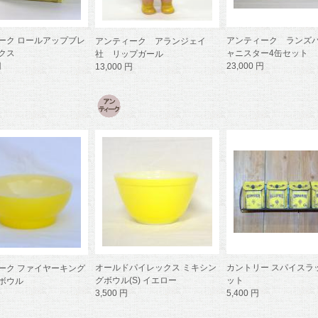
ーク ロールアップブレ
アンティーク ランズ
アンティーク アランジェイ
クス
ャニスター4缶セット
社 リップガール
円
23,000 円
13,000 円
オールドパイレックス ミキシン
カントリー スパイスラ
ーク ファイヤーキング
グボウル(S) イエロー
ット
ボウル
3,500 円
5,400 円