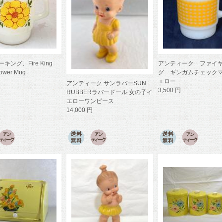
キング、Fire King
アンティーク ファイ
lower Mug
グ ギンガムチェック
エロー
アンティーク サンラバーSUN
3,500 円
RUBBERラバードール 女の子イ
エローワンピース
14,000 円