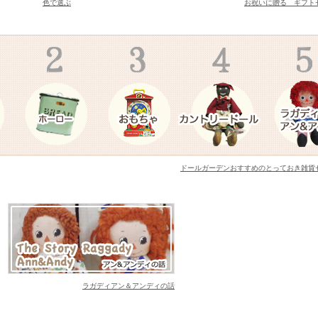
色で選ぶ
お祝いに贈る ギフト
アーチストが描くカントリー調カレンダーLegacy レガシ
25年入荷いたしました。
ーティストが描くAmericanカントリーイラストのカレ
した
トリーなペーパーボックスやブリキ缶、手書きアンティー
ドールガーデンおすすめのとっておき雑貨
re Kingファイヤーキング、キンバリーオレンジ、グリー
いくてカントリーなデザインで壁掛けも出来るガーデンセ
が入荷致しました
とうございます
ラガディアン＆アンディの話
カレンダーの発売が決まりました。