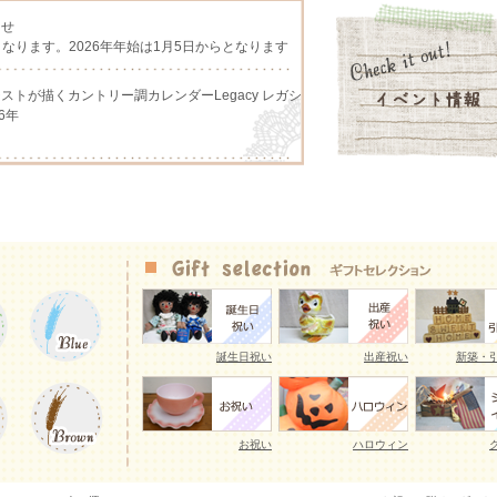
らせ
となります。2026年年始は1月5日からとなります
アーチストが描くカントリー調カレンダーLegacy レガシ
6年
アーチストが描くカントリー調カレンダー、Lang ラング
アーチストが描くカントリー調カレンダーLegacy レガシ
026年予約販売開始いたしました。
ング、人気のギンガムチェック柄、ダイヤの原石をモチー
誕生日祝い
出産祝い
新築・
ry Shortcakeのマグカップが入荷致しました。
イヤーキング、かわいいフラワーシリーズやFire King
プマグが入荷致しました。
お祝い
ハロウィン
とうございます